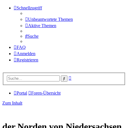
Schnellzugriff
Unbeantwortete Themen
Aktive Themen
Suche
FAQ
Anmelden
Registrieren
Erweiterte
Suche
Suche
Portal
Foren-Übersicht
Zum Inhalt
der Norden von Niedersachsen