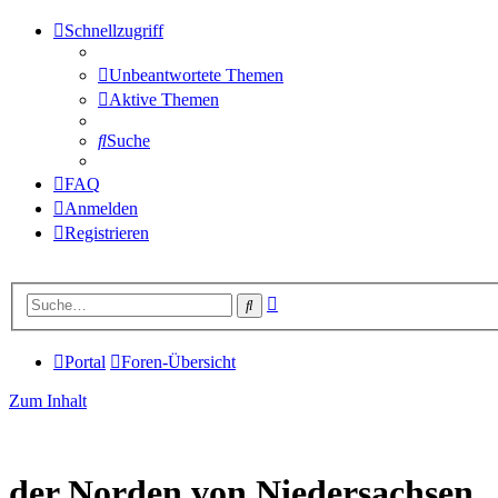
Schnellzugriff
Unbeantwortete Themen
Aktive Themen
Suche
FAQ
Anmelden
Registrieren
Erweiterte
Suche
Suche
Portal
Foren-Übersicht
Zum Inhalt
der Norden von Niedersachsen